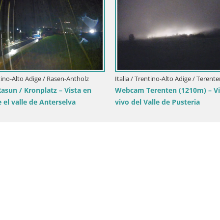
Italia / Trentino-Alto Adige / Br
Kronplatz | cima | 2275m
 Trentino-Alto Adige / Brunico
ronplatz | vista a Valdaora –