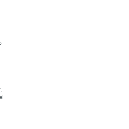
o
,
el