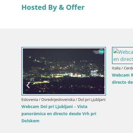
Hosted By & Offer
Eslovenia / Savinjska / Velenje
 de los Escritores
Webcam lago Velenje – Vista en directo
desde Velenje Beach