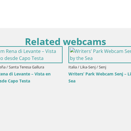
Related webcams
Croacia / Primorje-Gorski Kotar / Ika
Italia / Trentino-Alto Ad
Webcam puerto de Ika – Vista en directo
Webcam Toblach Dolo
y luces de Opatija
desde el Hotel Rose