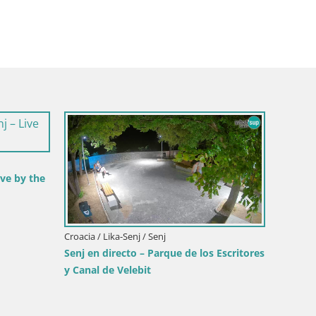
ige / Dobbiaco
mitas – Vista
ngarten
Croacia / Lika-Senj / Senj
Webcam puerto de Senj – Rompeolas y
faro en directo