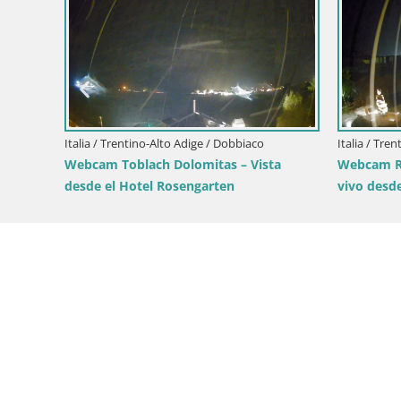
steria-
itsch –
Italia / Trentino-Alto Adige / Brunico
Italia /
Cima estación de esquí Kronplatz | vista
Cima K
hacia Brunico
Olang