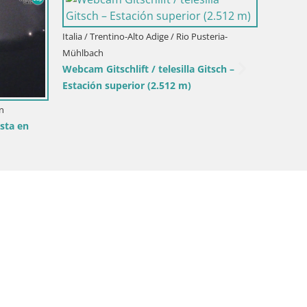
unico
Italia / Trentino-Alto Adige / Rio Pusteria-
Mühlbach
Hotel Masl | Rio Pusteria | Valles
Ital
Mar
Piz 