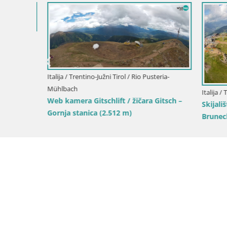
Italija / Tre
Kronplatz 
Olang
a-
Italija / Trentino-Južni Tirol / Bruneck
sch –
Skijalište Kronplatz – vrh | pogled na
Bruneck