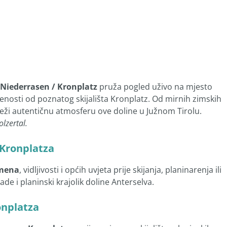
Niederrasen / Kronplatz
pruža pogled uživo na mjesto
ljenosti od poznatog skijališta Kronplatz. Od mirnih zimskih
lježi autentičnu atmosferu ove doline u Južnom Tirolu.
lzertal.
 Kronplatza
mena
, vidljivosti i općih uvjeta prije skijanja, planinarenja ili
ade i planinski krajolik doline Anterselva.
onplatza