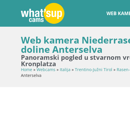
WEB KAME
Web kamera Niederrasen
doline Anterselva
Panoramski pogled u stvarnom vrem
Kronplatza
Home
»
Webcams
»
Italija
»
Trentino-Južni Tirol
»
Rasen-
Anterselva