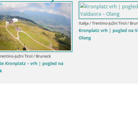
ntino-Južni Tirol / Bruneck
vrh | pogled na Valdaora –
Italija / Trentino-Južni Tirol / Brunec
Kronplatz | vrh | 2275m