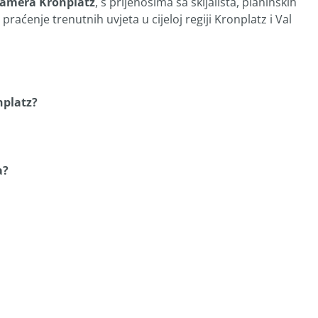
kamera Kronplatz
, s prijenosima sa skijališta, planinskih
aćenje trenutnih uvjeta u cijeloj regiji Kronplatz i Val
nplatz?
a?