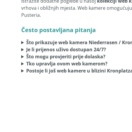
Istražite dodatne poglede u našoj
kolekciji web 
vrhova i obližnjih mjesta. Web kamere omogućuju pr
Pusteria.
Često postavljana pitanja
Što prikazuje web kamera Niederrasen / Kro
Je li prijenos uživo dostupan 24/7?
Što mogu provjeriti prije dolaska?
Tko upravlja ovom web kamerom?
Postoje li još web kamere u blizini Kronplatz