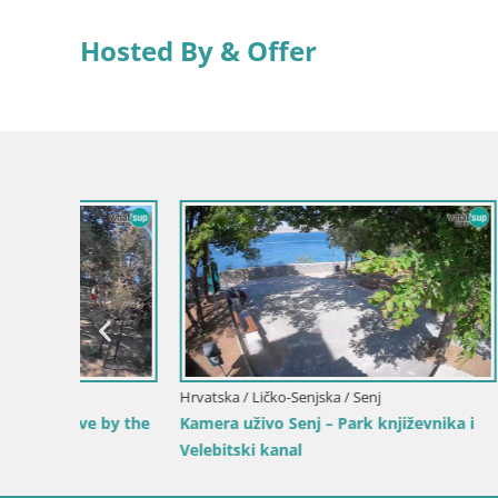
Hosted By & Offer
Slovenija / Savinjska / Velenje
Hrvatska / 
ika i
Web kamera Velenjsko jezero – Plaža
Web kamer
Velenje uživo
luku i svje