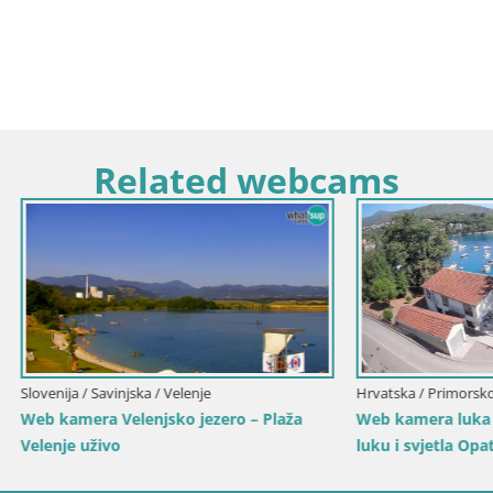
Related webcams
Primorsko-Goranska / Ika
Italija / Trentino-Južni Tirol / Toblach
a luka Ika – Pogled uživo na
Web kamera Toblach Dolomiti 
tla Opatije
Hotela Rosengarten