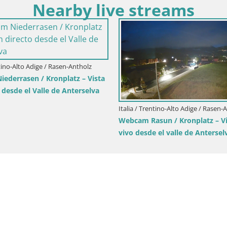
Nearby live streams
a / Trentino-Alto Adige / Brunico
Italia / Trentino-Alto Adige / 
 estación de esquí Kronplatz | vista
Cima Kronplatz | vista a 
a Brunico
Olang