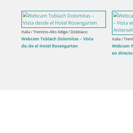
enten
Italia / Trentino-Alto Adige / Rio Pusteria-
 Vista en
Mühlbach
Webcam Gitschlift / telesilla Gitsch –
Estación superior (2.512 m)
Itali
Cima
haci