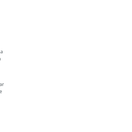
na
n
ar
e