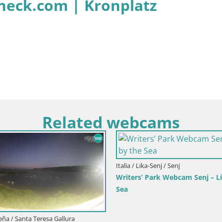
eck.com | Kronplatz
Related webcams
Croacia / Primorje-Gorski Kotar / Ika
Italia / Trentino-Alto Ad