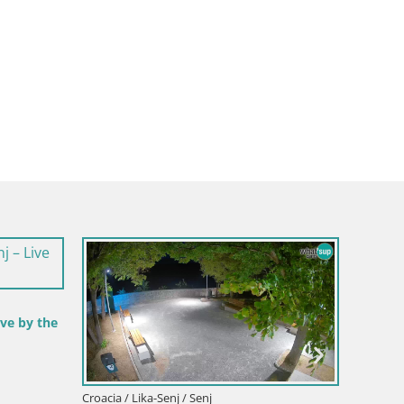
ige / Dobbiaco
Croacia / Lika-Senj / Senj