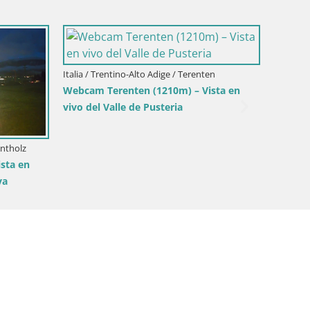
It
M
H
Brunico
Italia / Trentino-Alto Adige / Brunico
Valdaora –
Kronplatz | cima | 2275m