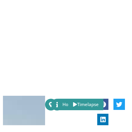
Share:
Host
Timelapse