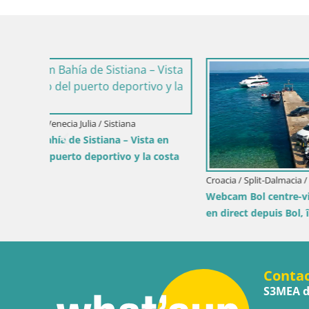
Croacia / Lika-Senj / Prizna
Croacia / D
directo
Webcam del puerto de ferris de Prizna –
Webcam Or
hacia la isla de Pag
vivo
Conta
S3MEA d