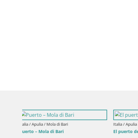
Italia / Apulia / Vieste
Italia / Apu
El puerto de Vieste (Gargano)
Covo dei 