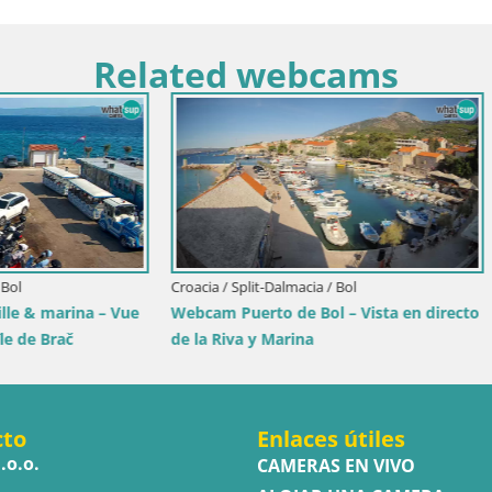
Related webcams
Croacia / Istria / Novigrad
Novigrad | Porporela marina
ubrovnik-Neretva / Orebić
ebić Riva – Ferry a Korčula en
cto
Enlaces útiles
.o.o.
CAMERAS EN VIVO