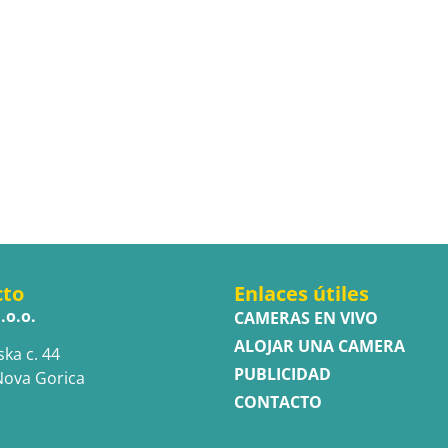
cto
Enlaces útiles
.o.o.
CAMERAS EN VIVO
ALOJAR UNA CAMERA
ska c. 44
PUBLICIDAD
Nova Gorica
CONTACTO