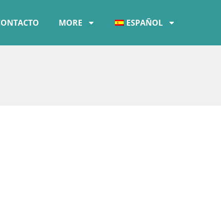
CONTACTO
MORE
ESPAÑOL