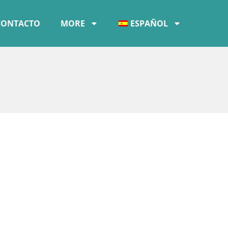
CONTACTO
MORE
ESPAÑOL