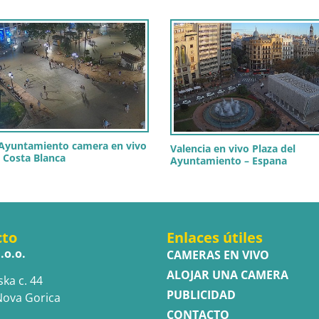
 Ayuntamiento camera en vivo
Valencia en vivo Plaza del
– Costa Blanca
Ayuntamiento – Espana
cto
Enlaces útiles
.o.o.
CAMERAS EN VIVO
ALOJAR UNA CAMERA
ska c. 44
PUBLICIDAD
Nova Gorica
CONTACTO