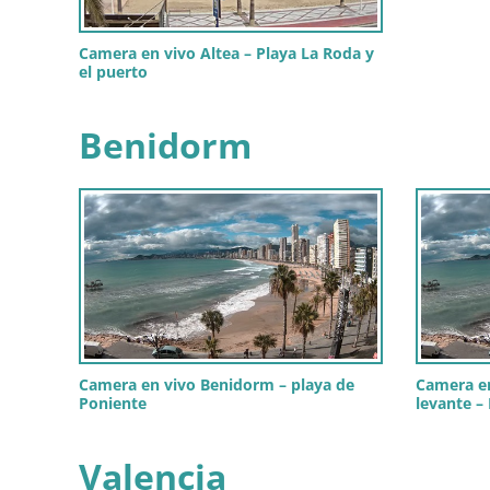
Camera en vivo Altea – Playa La Roda y
el puerto
Benidorm
Camera en vivo Benidorm – playa de
Camera en
Poniente
levante –
Valencia