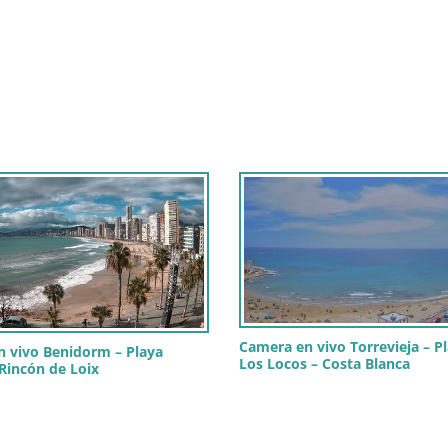
Camera en vivo Torrevieja – P
 vivo Benidorm – Playa
Los Locos – Costa Blanca
 Rincón de Loix