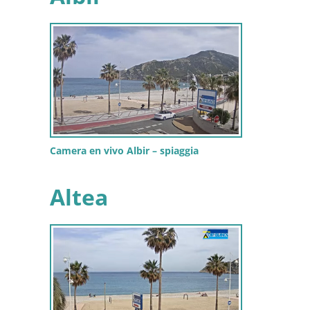
Camera en vivo Albir – spiaggia
Altea