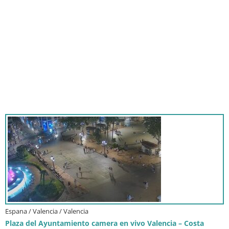
Espana / Valencia / Valencia
Plaza del Ayuntamiento camera en vivo Valencia – Costa