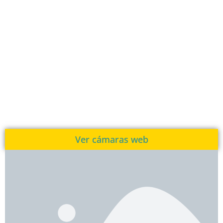
Ver cámaras web