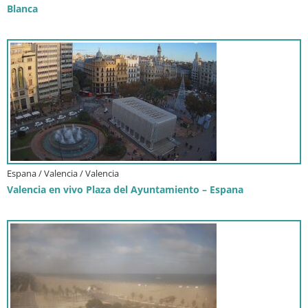
Blanca
Espana / Valencia / Valencia
Valencia en vivo Plaza del Ayuntamiento – Espana