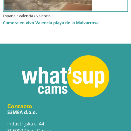
Espana / Valencia / Valencia
Camera en vivo Valencia playa de la Malvarrosa
Contacto
S3MEA d.o.o.
Industrijska c. 44
SI-5000 Nova Gorica