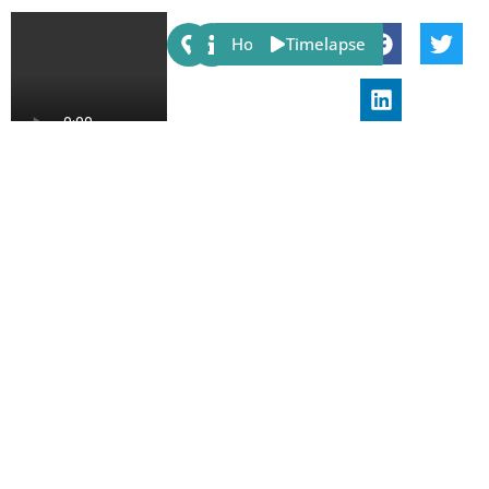
Share:
Host
Timelapse