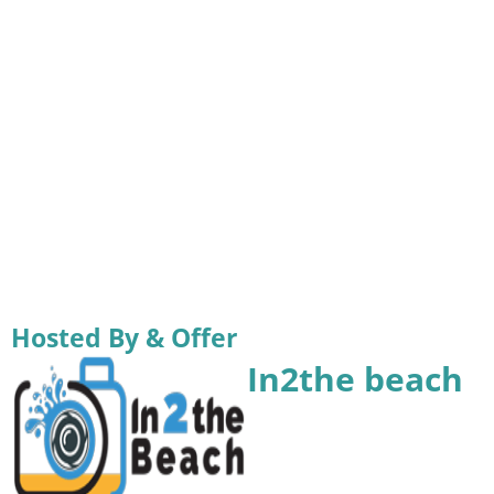
Hosted By & Offer
In2the beach