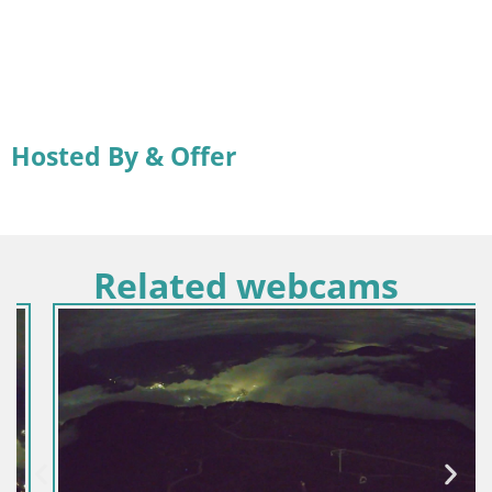
Hosted By & Offer
Related webcams