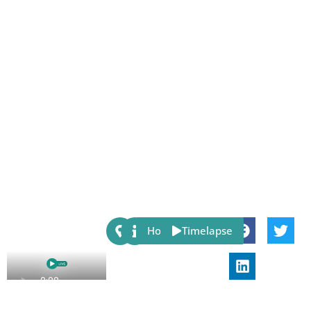
Share:
Host
Timelapse