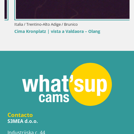
Italia / Trentino-Alto Adige / Brunico
Cima Kronplatz | vista a Valdaora – Olang
Contacto
S3MEA d.o.o.
Industrijska c. 44