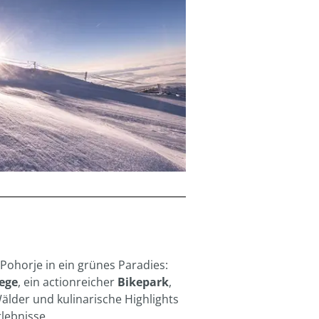
ohorje in ein grünes Paradies:
ege
, ein actionreicher
Bikepark
,
älder und kulinarische Highlights
lebnisse.