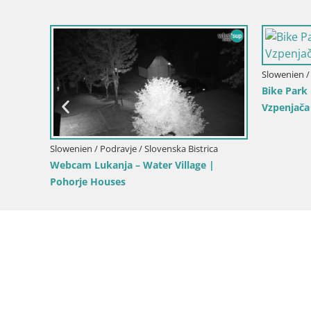
 Drau
Slowenien /
Webcam Po
Slowenien / Podravje / Marburg an der Drau
Pohorje Webcam | Sleme Talstation