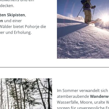
tdecken.
ten Skipisten
,
en
und einer
Wälder bietet Pohorje die
er und Erholung.
Im Sommer verwandelt sich P
atemberaubende
Wanderw
Wasserfälle, Moore, uralte W
sorgen für unvergessliche Er