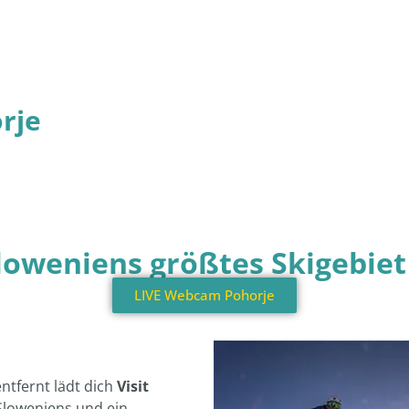
orje
Sloweniens größtes Skigebie
LIVE Webcam Pohorje
ntfernt lädt dich
Visit
 Sloweniens und ein