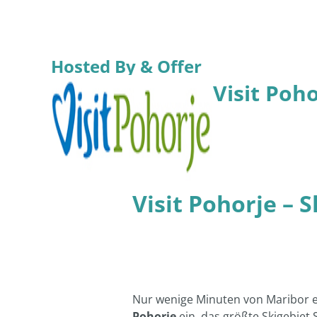
Hosted By & Offer
Visit Poh
Visit Pohorje – 
Nur wenige Minuten von Maribor e
Pohorje
ein, das größte Skigebiet