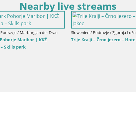
Nearby live streams
 Podravje / Marburg an der Drau
Slowenien / Podravje / Marburg an 
horje Ruška | Talstation
Webcam Pohorje Trikotna Jasa 