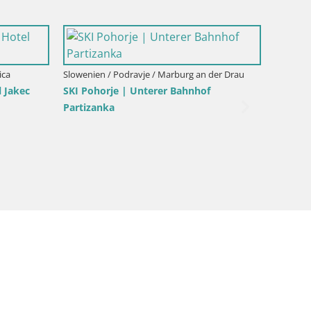
der Drau
| Poštela
Slowenien / Podravje / Marburg an der Drau
Slowenie
SKI Maribor Pohorje – Ruška webcam
Webcam