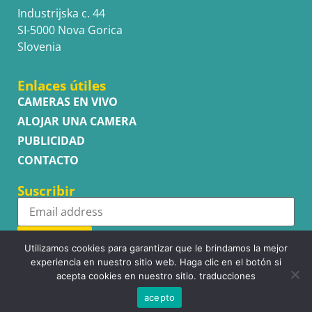
Industrijska c. 44
SI-5000 Nova Gorica
Slovenia
Enlaces útiles
CAMERAS EN VIVO
ALOJAR UNA CAMERA
PUBLICIDAD
CONTACTO
Suscribir
Subscribe
Utilizamos cookies para garantizar que le brindamos la mejor
experiencia en nuestro sitio web. Haga clic en el botón si
acepta cookies en nuestro sitio. traducciones
acepto
Copyright © WhatsupCams 2016 - 2026. All right reserved.