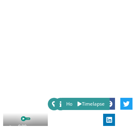
Share:
Host
Timelapse