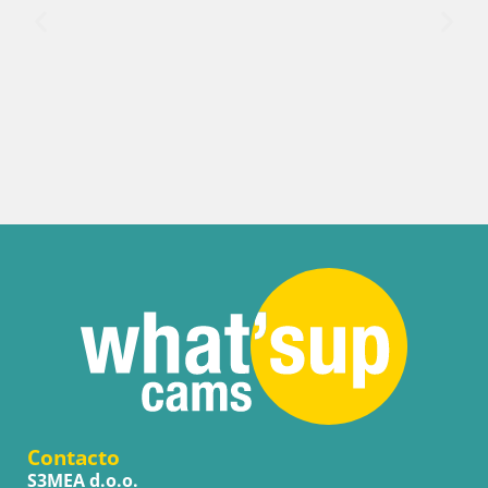
Italia / Trentino-Alto Adige / Brunico
Cima Kronplatz | vista a Valdaora – Olang
Contacto
S3MEA d.o.o.