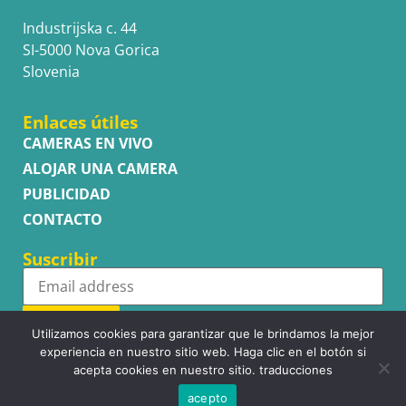
Industrijska c. 44
SI-5000 Nova Gorica
Slovenia
Enlaces útiles
CAMERAS EN VIVO
ALOJAR UNA CAMERA
PUBLICIDAD
CONTACTO
Suscribir
Subscribe
Utilizamos cookies para garantizar que le brindamos la mejor
experiencia en nuestro sitio web. Haga clic en el botón si
acepta cookies en nuestro sitio. traducciones
acepto
Copyright © WhatsupCams 2016 - 2026. All right reserved.