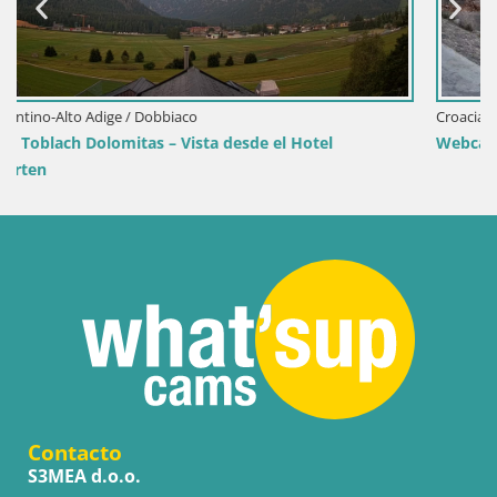
Croacia / Lika-Senj / Senj
tel
Webcam puerto de Senj – Rompeolas y faro en d
Contacto
S3MEA d.o.o.