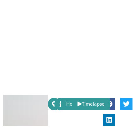
Share:
Host
Timelapse