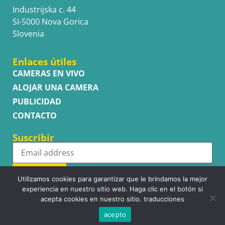
Industrijska c. 44
SI-5000 Nova Gorica
Slovenia
Enlaces útiles
CAMERAS EN VIVO
ALOJAR UNA CAMERA
PUBLICIDAD
CONTACTO
Suscribir
Subscribe
Utilizamos cookies para garantizar que le brindamos la mejor
experiencia en nuestro sitio web. Haga clic en el botón si
acepta cookies en nuestro sitio. traducciones
acepto
Copyright © WhatsupCams 2016 - 2026. All right reserved.