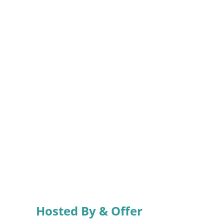
Hosted By & Offer