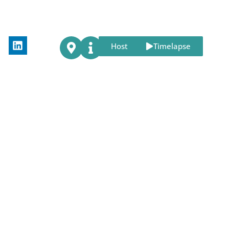
Host
Timelapse