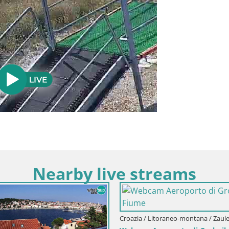
Nearby live streams