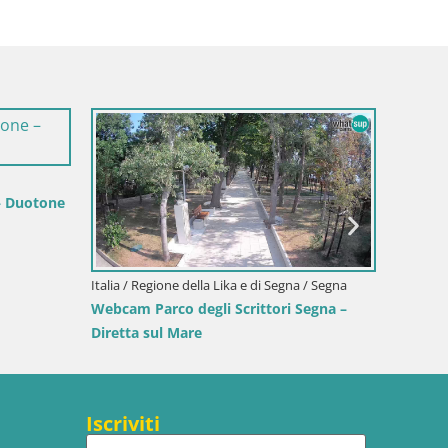
eo-montana / Ika
a – Vista LIVE sul porto
ija
Italia / Trentino-Alto Adige / Dobbiaco
Webcam Dobbiaco Dolomiti – Vista
dall’Hotel Rosengarten
Iscriviti