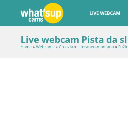
LIVE WEBCAM
Live webcam Pista da sl
Home
»
Webcams
»
Croazia
»
Litoraneo-montana
»
Fuži