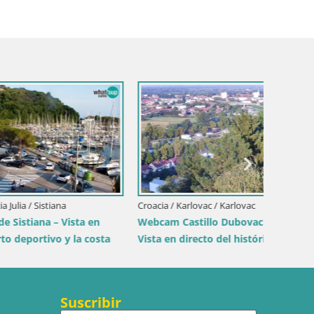
Croacia / Karlovac / Karlovac
Croacia /
sta en
Webcam Castillo Dubovac Karlovac –
Webcam 
la costa
Vista en directo del histórico castillo
en dire
Suscribir