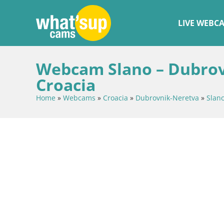
LIVE WEBC
Webcam Slano – Dubrov
Croacia
Home
»
Webcams
»
Croacia
»
Dubrovnik-Neretva
»
Slan