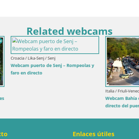
Related webcams
ka-Senj / Senj
erto de Senj – Rompeolas y
recto
Italia / Friuli-Venecia Julia / Sistiana
Webcam Bahía de Sistiana – Vi
directo del puerto deportivo y 
cto
Enlaces útiles