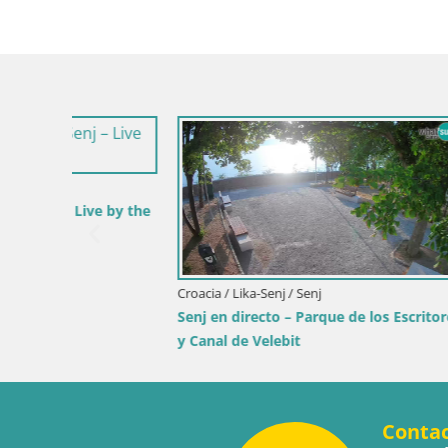
Croacia / Li
 by the
Webcam pu
faro en di
Croacia / Lika-Senj / Senj
Senj en directo – Parque de los Escritores
y Canal de Velebit
Conta