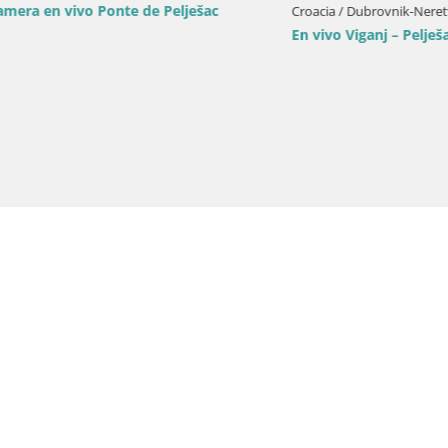
 vivo Ponte de Pelješac
Croacia / Dubrovnik-Neretva / Vigan
En vivo Viganj – Pelješac camer