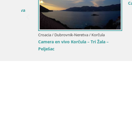
Camera en
etva
Croacia / Dubrovnik-Neretva / Korčula
Camera en vivo Korčula – Tri Žala –
Pelješac