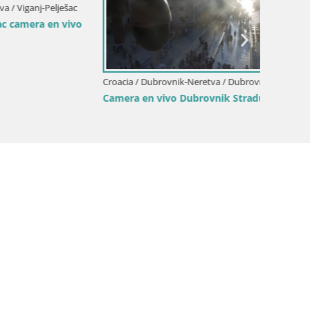
j-Pelješac
a en vivo
Croacia / Dubrovnik-Neretva / Dubrovnik
Croacia 
Camera en vivo Dubrovnik Stradun
Lumbar