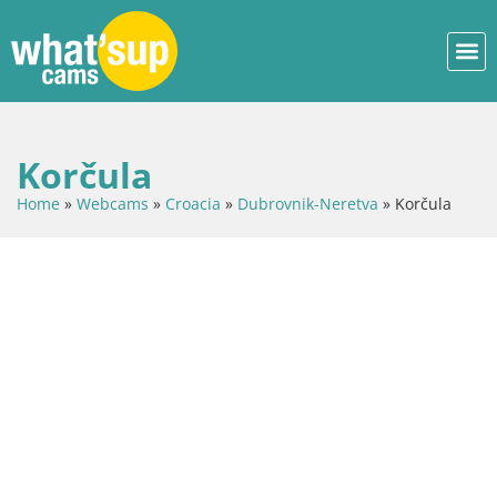
Korčula
Home
»
Webcams
»
Croacia
»
Dubrovnik-Neretva
»
Korčula