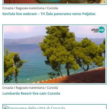
Croazia / Raguseo-narentana / Curzola
Korčula live webcam – Tri Žala panorama verso Pelješac
Croazia / Raguseo-narentana / Curzola
Lumbarda Resort live cam Curzola