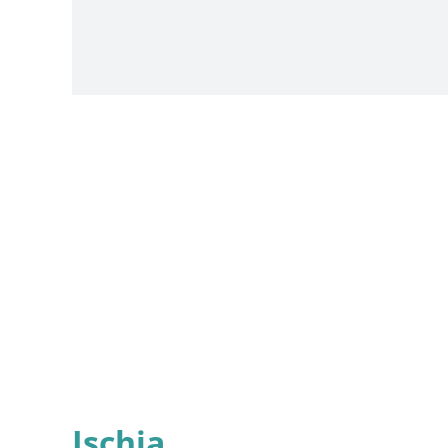
Ischia