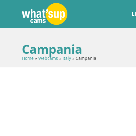
L
Campania
Home
»
Webcams
»
Italy
»
Campania