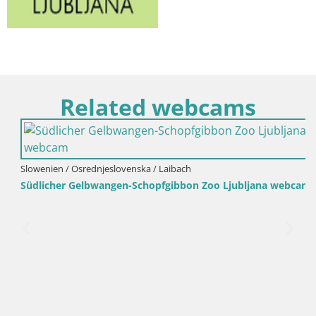
Related webcams
Slowenien / Osrednjeslovenska / Laibach
Südlicher Gelbwangen-Schopfgibbon Zoo Ljubljana webcam