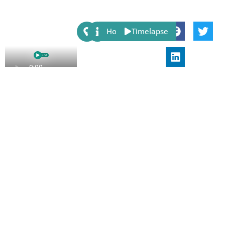
Share:
Host
Timelapse