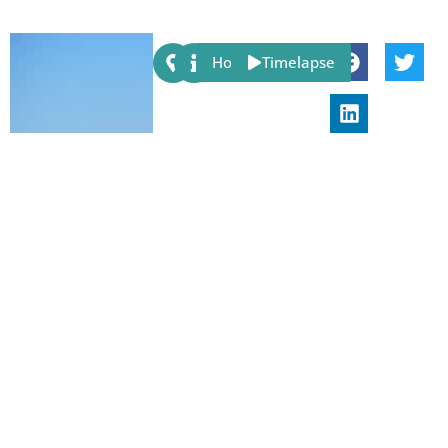
Share:
Host
Timelapse