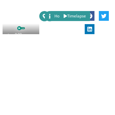
Share:
Host
Timelapse