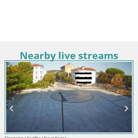
Nearby live streams
Italien / 
Webcam 
Görz/Go