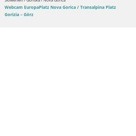
en / Goriška / Nova Gorica
 EuropaPlatz Nova Gorica / Transalpina Platz
a – Görz