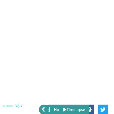
Share:
Host
Timelapse