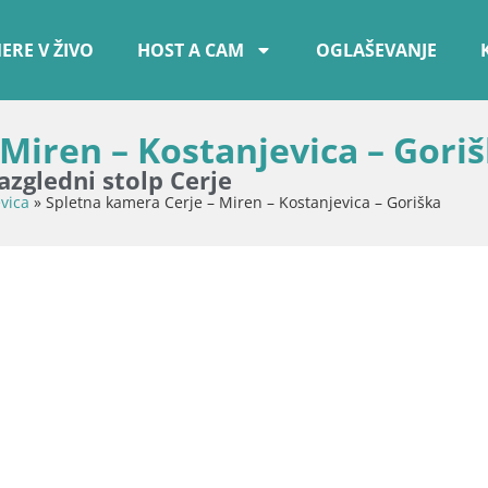
ERE V ŽIVO
HOST A CAM
OGLAŠEVANJE
Miren – Kostanjevica – Gori
azgledni stolp Cerje
vica
»
Spletna kamera Cerje – Miren – Kostanjevica – Goriška