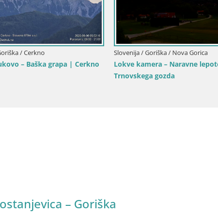
pri Gorici
Slovenija / Goriška / Nova Gorica
Slo
ed na Šempeter
Grad Kromberk – Nova Gorica
Tr
Go
ostanjevica – Goriška