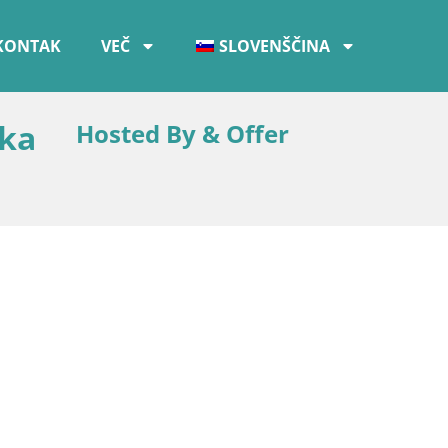
KONTAK
VEČ
SLOVENŠČINA
ška
Hosted By & Offer