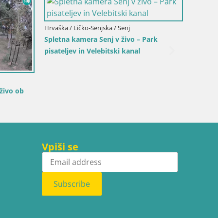
-Goranska / Ika
istanišče Ika – Pogled
če in luči Opatije
Italija / Trentinsko - Zgornje Poadižje / Tobla
Spletna kamera Toblach Dolomiti –
Pogled iz hotela Rosengarten
Vpiši se
Subscribe