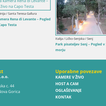
Hrvaška / Primorsko
Spletna kamera pr
v živo na pristaniš
Slovenija / Savinjska / Velenje
Spletna kamera Velenjsko jezero –
Pogled v živo z Velenjske plaže
kt
Uporabne povezave
.o.o.
KAMERE V ŽIVO
HOST A CAM
ska c. 44
OGLAŠEVANJE
Nova Gorica
KONTAK