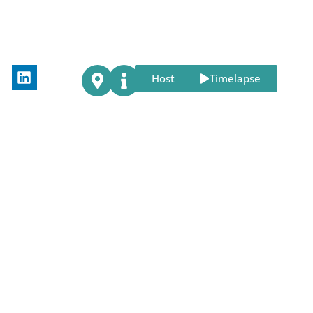
Host
Timelapse