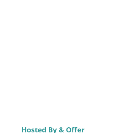
Hosted By & Offer