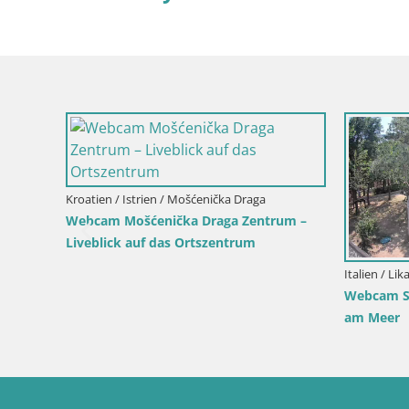
Kroatien / Istrien / Mošćenička Draga
Webcam Mošćenička Draga Zentrum –
Liveblick auf das Ortszentrum
a
Italien / Lik
ick von
Webcam Sch
am Meer