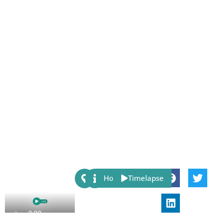
Share:
Host
Timelapse