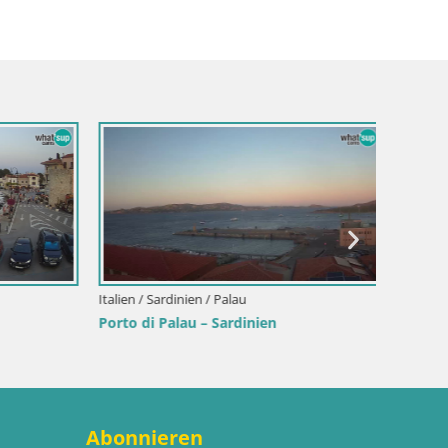
Italien / Sardinien / Palau
Kroatien
Porto di Palau – Sardinien
Webcam
Dalmat
Abonnieren