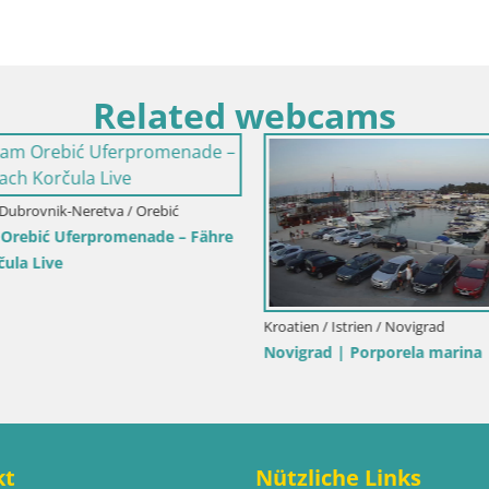
Related webcams
Dubrovnik-Neretva / Orebić
rebić Uferpromenade – Fähre
ula Live
Kroatien / Istrien / Novigrad
Novigrad | Porporela marina
kt
Nützliche Links