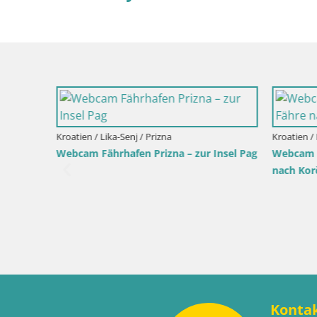
Kroatien / Lika-Senj / Prizna
Kroatien / 
Webcam Fährhafen Prizna – zur Insel Pag
Webcam O
nach Korč
 Bol
Konta