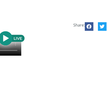
Share: