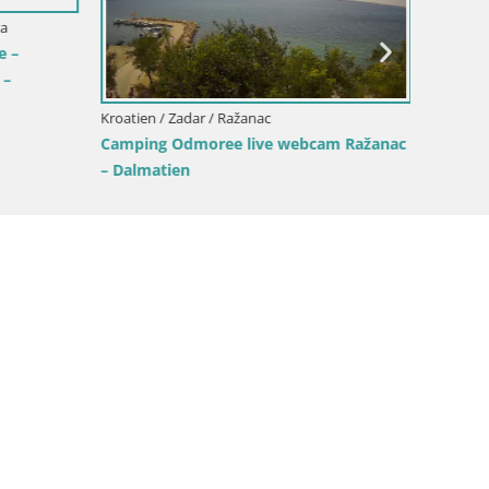
Webcam
ca
e –
 –
Kroatien / Zadar / Ražanac
Camping Odmoree live webcam Ražanac
– Dalmatien