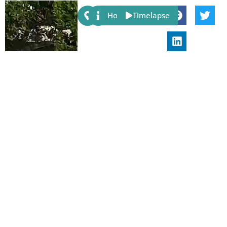
Share:
Host
Timelapse