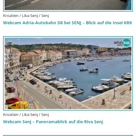
Kroatien / Lika-Senj / Senj
Webcam Adria-Autobahn D8 bei SENJ – Blick auf die Insel KRK
Kroatien / Lika-Senj / Senj
Webcam Senj – Panoramablick auf die Riva Senj