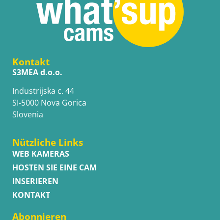
Kontakt
S3MEA d.o.o.
Industrijska c. 44
SI-5000 Nova Gorica
Slovenia
Nützliche Links
WEB KAMERAS
HOSTEN SIE EINE CAM
INSERIEREN
KONTAKT
Abonnieren