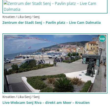
Kroatien / Lika-Senj / Senj
Zentrum der Stadt Senj – Pavlin platz – Live Cam Dalmatia
Kroatien / Lika-Senj / Senj
Live-Webcam Senj Riva – direkt am Meer – Kroatien