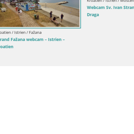
strien / Rovinj
rik Strand Rovinj – Istrien
Kroatien / Istrien / Bale
Webcam Bale Trg La Musa – Ist
Kroatien