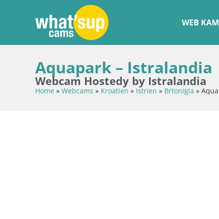
WEB KAM
Aquapark – Istralandia
Webcam Hostedy by Istralandia
Home
»
Webcams
»
Kroatien
»
Istrien
»
Brtonigla
»
Aquap