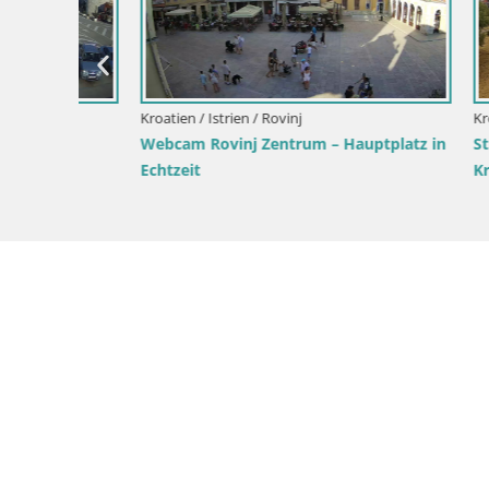
Kroatien / Istrien / Mošćenička Draga
Kroatien / I
Webcam Sv. Ivan Strand | Mošćenička
Webcam Bo
Draga