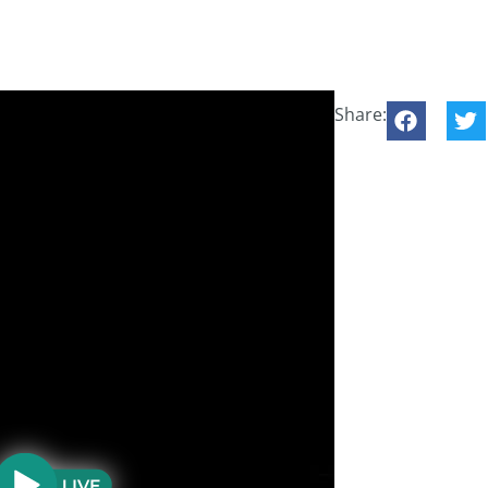
Share: