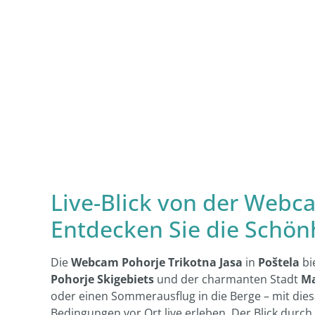
Live-Blick von der Webca
Entdecken Sie die Schönh
Die
Webcam Pohorje Trikotna Jasa
in
Poštela
bi
Pohorje Skigebiets
und der charmanten Stadt
Ma
oder einen Sommerausflug in die Berge – mit die
Bedingungen vor Ort live erleben. Der Blick durch