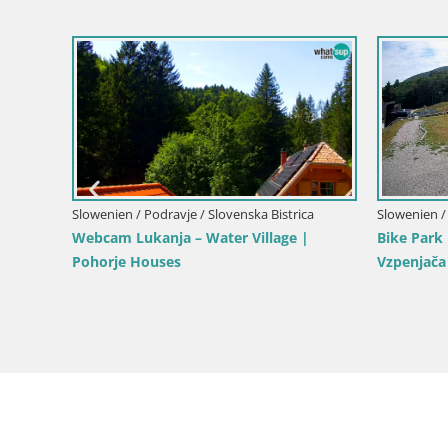
Slowenien / Podravje / Marburg an der Drau
Pohorje Webcam | Sleme Talstation
 Drau
Slowenien /
Webcam Po