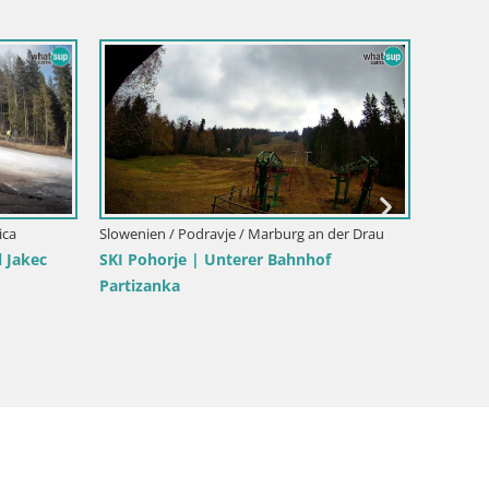
der Drau
Slowenie
webcam
Webcam 
Jakec –
Slowenien / Podravje / Marburg an der Drau
Webcam Schwimmbad der Insel Maribor