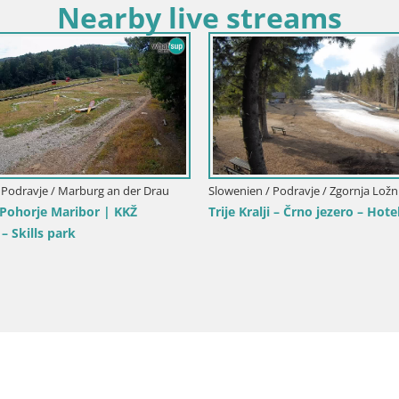
Nearby live streams
Slowenien / Podravje / Marburg an 
SKI Maribor Pohorje – Ruška 
 Podravje / Marburg an der Drau
horje Ruška | Talstation