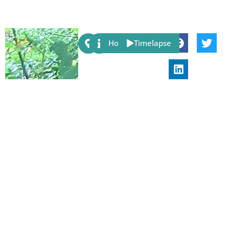
Share:
Host
Timelapse