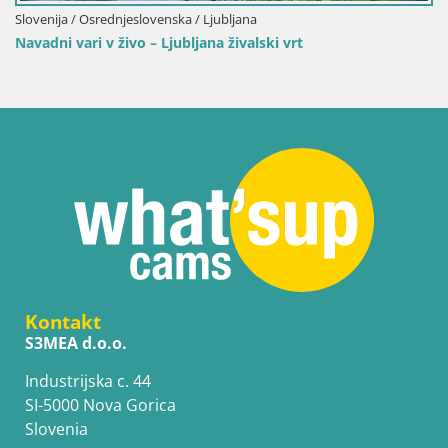
enija / Osrednjeslovenska / Ljubljana
Sloven
dni vari v živo – Ljubljana živalski vrt
Zlatol
Kontakt
S3MEA d.o.o.
Industrijska c. 44
SI-5000 Nova Gorica
Slovenia