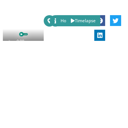
Share:
Host
Timelapse