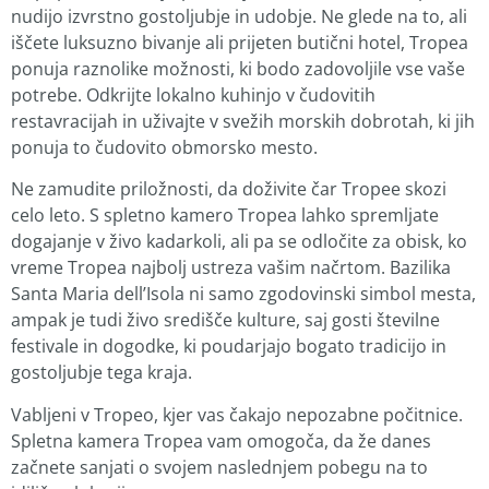
nudijo izvrstno gostoljubje in udobje. Ne glede na to, ali
iščete luksuzno bivanje ali prijeten butični hotel, Tropea
ponuja raznolike možnosti, ki bodo zadovoljile vse vaše
potrebe. Odkrijte lokalno kuhinjo v čudovitih
restavracijah in uživajte v svežih morskih dobrotah, ki jih
ponuja to čudovito obmorsko mesto.
Ne zamudite priložnosti, da doživite čar Tropee skozi
celo leto. S spletno kamero Tropea lahko spremljate
dogajanje v živo kadarkoli, ali pa se odločite za obisk, ko
vreme Tropea najbolj ustreza vašim načrtom. Bazilika
Santa Maria dell’Isola ni samo zgodovinski simbol mesta,
ampak je tudi živo središče kulture, saj gosti številne
festivale in dogodke, ki poudarjajo bogato tradicijo in
gostoljubje tega kraja.
Vabljeni v Tropeo, kjer vas čakajo nepozabne počitnice.
Spletna kamera Tropea vam omogoča, da že danes
začnete sanjati o svojem naslednjem pobegu na to