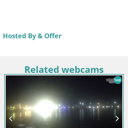
Hosted By & Offer
Related webcams