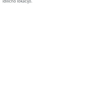
idilično lokacijo.