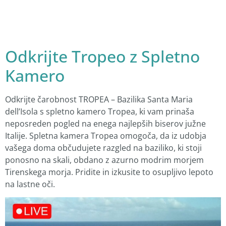
Odkrijte Tropeo z Spletno
Kamero
Odkrijte čarobnost TROPEA – Bazilika Santa Maria
dell’Isola s spletno kamero Tropea, ki vam prinaša
neposreden pogled na enega najlepših biserov južne
Italije. Spletna kamera Tropea omogoča, da iz udobja
vašega doma občudujete razgled na baziliko, ki stoji
ponosno na skali, obdano z azurno modrim morjem
Tirenskega morja. Pridite in izkusite to osupljivo lepoto
na lastne oči.