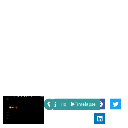
Share:
Host
Timelapse