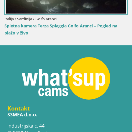
Italija / Sardinija / Golfo Aranci
Spletna kamera Terza Spiaggia Golfo Aranci – Pogled na
plažo v živo
Kontakt
S3MEA d.o.o.
Industrijska c. 44