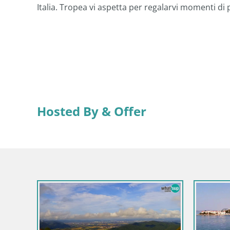
Italia. Tropea vi aspetta per regalarvi momenti di 
Hosted By & Offer
Italia / Sardegna / Santa Teresa Gallura
Webcam Rena di Levante – Vista live da