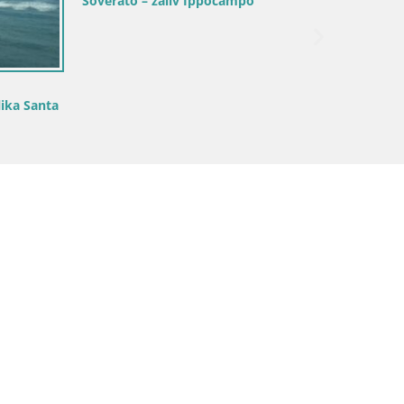
Soverato – zaliv Ippocampo
ika Santa