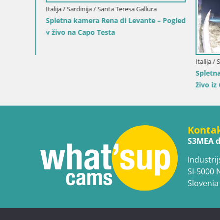
– Pogled
Italija / Sardinija / Muravera
Italija / Sici
Spletna kamera Piscina Rei – Pogled v
Spletna k
živo iz Costa Rei, Muravera
Duotone P
Konta
S3MEA d
Industrij
SI-5000 
Slovenia