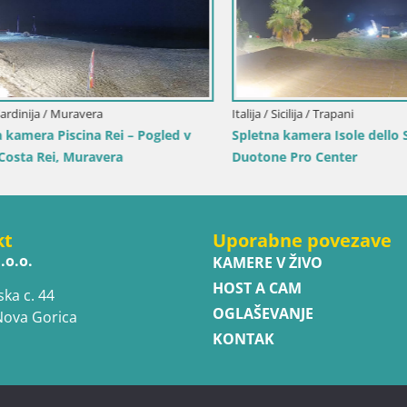
Italija / Sardinija / Golfo Aranci
Spletna kamera Terza Spiaggia
Aranci – Pogled na plažo v živo
lija / Trapani
amera Isole dello Stagnone –
ro Center
kt
Uporabne povezave
.o.o.
KAMERE V ŽIVO
HOST A CAM
ska c. 44
OGLAŠEVANJE
Nova Gorica
KONTAK