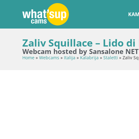
KAM
Zaliv Squillace – Lido d
Webcam hosted by Sansalone NET
Home
»
Webcams
»
Italija
»
Kalabrija
»
Staletti
»
Zaliv Sq