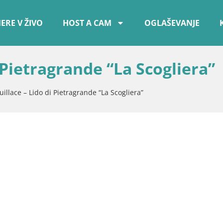
ERE V ŽIVO
HOST A CAM
OGLAŠEVANJE
i Pietragrande “La Scogliera”
uillace – Lido di Pietragrande “La Scogliera”