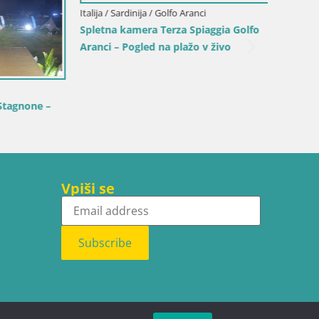
 Golfo
Italija /
Italija / Sardinija / Sant'Anna Arresi
Spletna
Spletna kamera Porto Pino – Pogled v
plažo S
živo iz Sant’Anna Arresi
Vpiši se
Subscribe