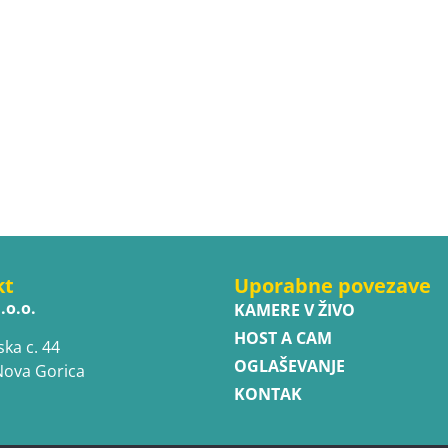
kt
Uporabne povezave
.o.o.
KAMERE V ŽIVO
HOST A CAM
ska c. 44
OGLAŠEVANJE
Nova Gorica
KONTAK