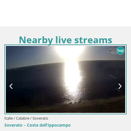
Nearby live streams
Italie / Calabre / Soverato
Soverato – Costa dell’Ippocampo