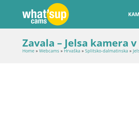
KAM
Zavala – Jelsa kamera v
Home
»
Webcams
»
Hrvaška
»
Splitsko-dalmatinska
»
Je