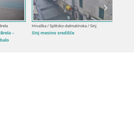
la
Hrvaška / Splitsko-dalmatinska / Sinj
Hrvaška 
ela –
Sinj mestno središče
Plaža Ž
alo