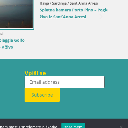
Italija / Sardinija / Sant'Anna Arresi
Spletna kamera Porto Pino – Pogled v
živo iz Sant’Anna Arresi
Italija /
 Golfo
Spletna
plažo S
Vpiši se
Subscribe
letnem mestu sprejemate piškotke.
sprejmem