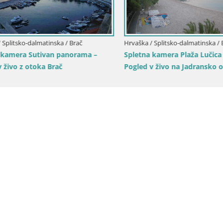
plitsko-dalmatinska / Brač
Hrvaška / Splitsko-dalmatinska / Bre
amera Sutivan panorama –
Spletna kamera Plaža Lučica Br
ivo z otoka Brač
Pogled v živo na Jadransko ob