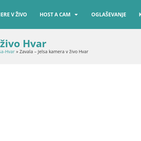
ERE V ŽIVO
HOST A CAM
OGLAŠEVANJE
 živo Hvar
lsa-Hvar
»
Zavala – Jelsa kamera v živo Hvar