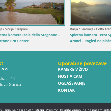
lija / Trapani
Italija / Sardinija / Golfo Aranci
amera Isole dello Stagnone –
Spletna kamera Terza Spiaggia
ro Center
Aranci – Pogled na plažo v živo
kt
Uporabne povezave
.o.o.
KAMERE V ŽIVO
HOST A CAM
ska c. 44
OGLAŠEVANJE
Nova Gorica
KONTAK
zkušnje na naši spletni strani. Prosimo, kliknite gumb, če na našem sp
ed.