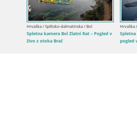
Hrvaška / Splitsko-dalmatinska / Bol
Hrvaška / S
l –
Spletna kamera Bol Zlatni Rat – Pogled v
Spletna k
k Brač
živo z otoka Brač
pogled v ž