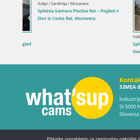
Italija / Sardinija / Muravera
Spletna kamera Piscina Rei – Pogled v
živo iz Costa Rei, Muravera
Italija / Sici
– Pogled
Spletna k
Duotone P
Konta
S3MEA d
Industrij
SI-5000 
Slovenia
Piškotke uporabljamo za zagotovitev najboljše i
Copyright © WhatsupCams 2016 - 2026. All right reserv