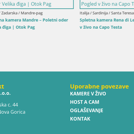
darska / Mandre-pag
Italija / Sardinija / Santa Teresa Gall
amera Mandre – Poletni oder
Spletna kamera Rena di Levant
a | Otok Pag
v živo na Capo Testa
kt
Uporabne povezave
.o.o.
KAMERE V ŽIVO
HOST A CAM
ska c. 44
OGLAŠEVANJE
Nova Gorica
KONTAK