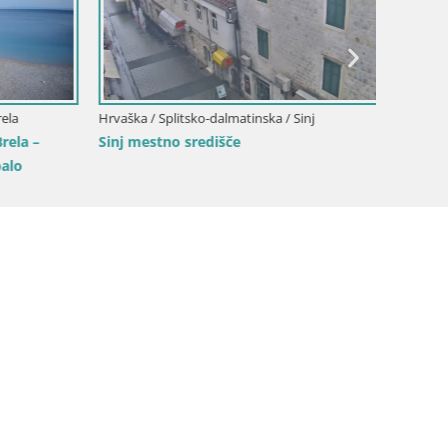
la
Hrvaška / Splitsko-dalmatinska / Sinj
Hrvaška 
ela –
Sinj mestno središče
Plaža Ž
alo