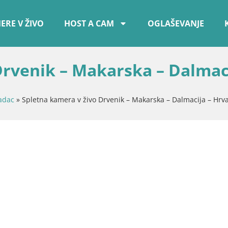
ERE V ŽIVO
HOST A CAM
OGLAŠEVANJE
Drvenik – Makarska – Dalmaci
adac
»
Spletna kamera v živo Drvenik – Makarska – Dalmacija – Hrv