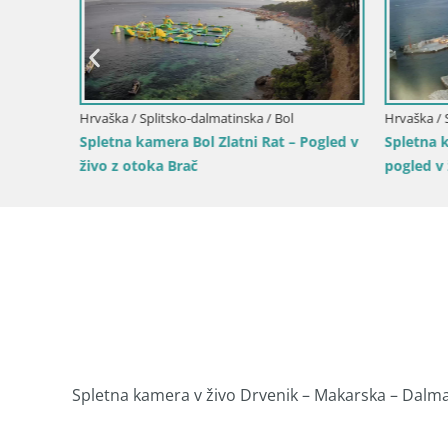
l –
k Brač
Hrvaška / Splitsko-dalmatinska / Bol
Hrvaška / S
Spletna kamera Bol Zlatni Rat – Pogled v
Spletna k
živo z otoka Brač
pogled v ž
Spletna kamera v živo Drvenik – Makarska – Dalma