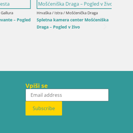
ura
Hrvaška / Istra / Mošćenička Draga
e – Pogled
Spletna kamera center Mošćeniška
Draga – Pogled v živo
Italija /
Spletna
živo iz
Vpiši se
Subscribe