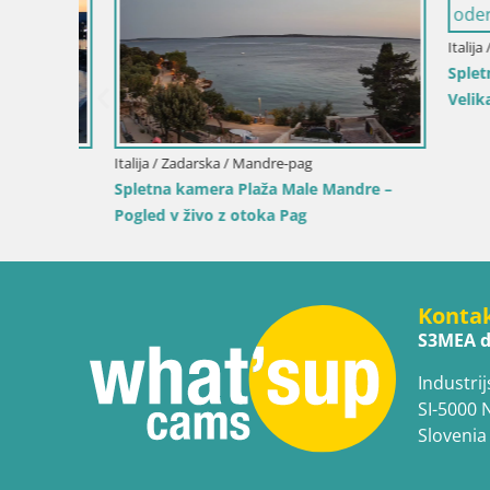
Italija / Za
Spletna k
Velika đig
rana
Italija / Zadarska / Mandre-pag
–
Spletna kamera Plaža Male Mandre –
Pogled v živo z otoka Pag
Konta
S3MEA d
Industrij
SI-5000 
Slovenia