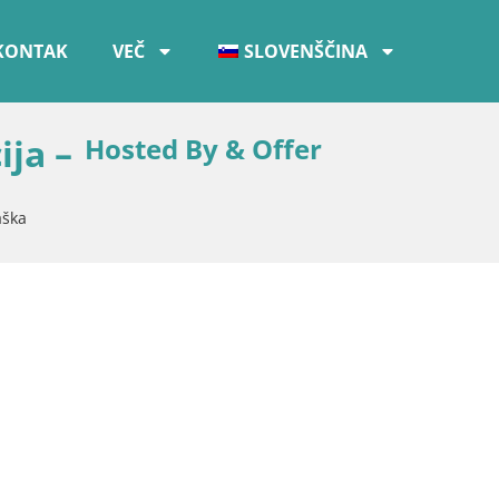
KONTAK
VEČ
SLOVENŠČINA
ja –
Hosted By & Offer
aška