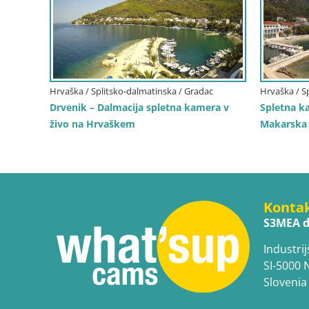
Hrvaška / Splitsko-dalmatinska / Gradac
Hrvaška / S
Drvenik – Dalmacija spletna kamera v
Spletna k
živo na Hrvaškem
Makarska 
Konta
S3MEA d
Industrij
SI-5000 
Slovenia