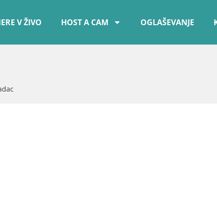
ERE V ŽIVO
HOST A CAM
OGLAŠEVANJE
adac