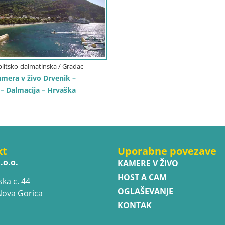
plitsko-dalmatinska / Gradac
amera v živo Drvenik –
– Dalmacija – Hrvaška
kt
Uporabne povezave
.o.o.
KAMERE V ŽIVO
HOST A CAM
ska c. 44
OGLAŠEVANJE
Nova Gorica
KONTAK