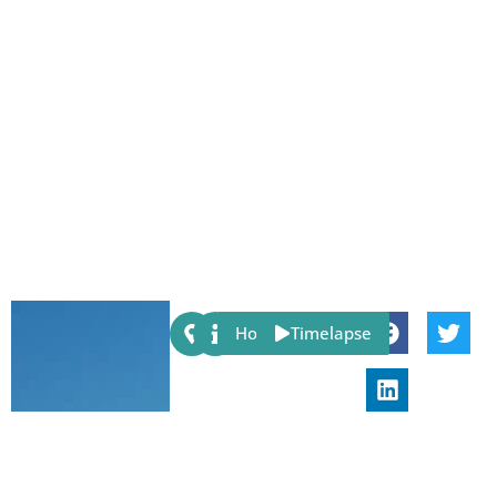
Share:
Host
Timelapse