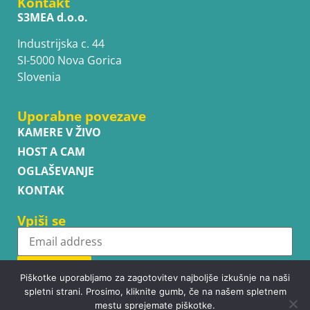
Kontakt
S3MEA d.o.o.
Industrijska c. 44
SI-5000 Nova Gorica
Slovenia
Uporabne povezave
KAMERE V ŽIVO
HOST A CAM
OGLAŠEVANJE
KONTAK
Vpiši se
Subscribe
Piškotke uporabljamo za zagotovitev najboljše izkušnje na naši
spletni strani. Prosimo, kliknite gumb, če na našem spletnem
mestu sprejemate piškotke.