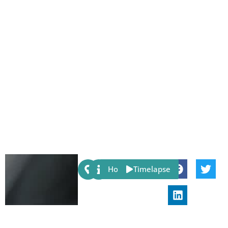
Share:
Host
Timelapse