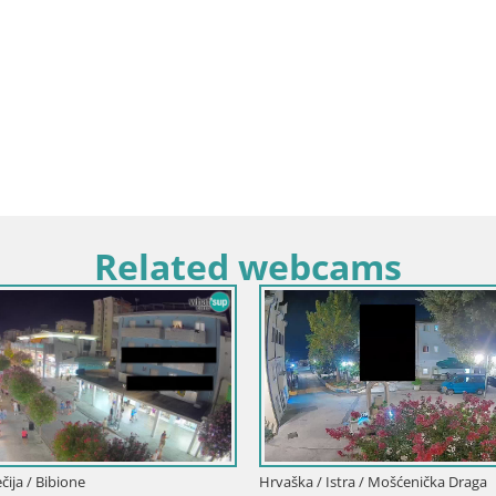
Related webcams
Hrvaška / Karlovška / Karlovac
Spletna kamera Karlovac Dubovac grad –
Pogled v živo na zgodovinsko
znamenitost Karlovca
Hrvaška / Split