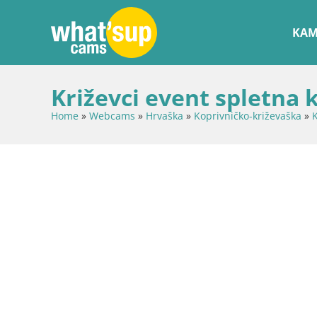
KAM
Križevci event spletna
Home
»
Webcams
»
Hrvaška
»
Koprivničko-križevaška
»
K