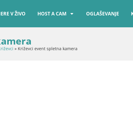
ERE V ŽIVO
HOST A CAM
OGLAŠEVANJE
 kamera
riževci
»
Križevci event spletna kamera