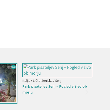
sko-dalmatinska / Bol
Hrvaška / Splitsko-dalmatinska / Bol