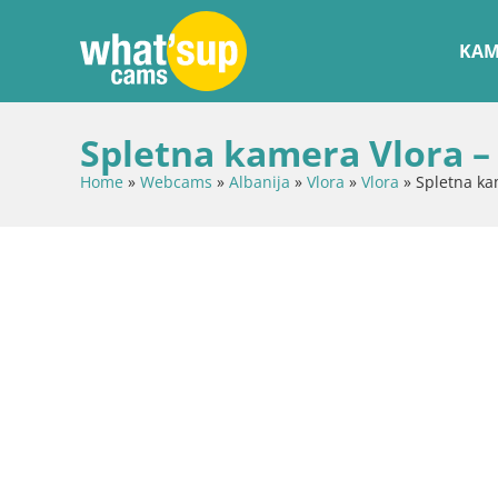
KAM
Spletna kamera Vlora – 
Home
»
Webcams
»
Albanija
»
Vlora
»
Vlora
»
Spletna kam