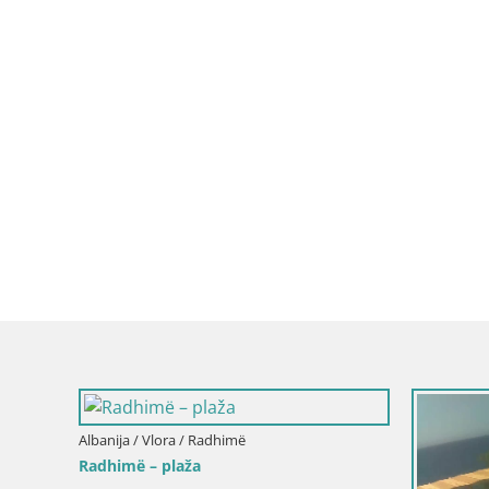
banija / Vlora / Ksamil
Albanija / Vlora / Livadh