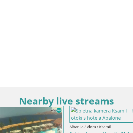
Nearby live streams
Albanija / Vlora / Radhimë
Radhimë – plaža