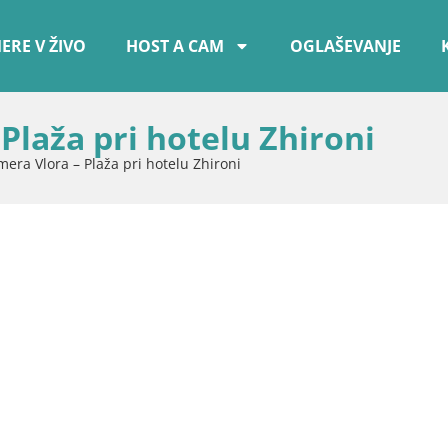
ERE V ŽIVO
HOST A CAM
OGLAŠEVANJE
Plaža pri hotelu Zhironi
era Vlora – Plaža pri hotelu Zhironi