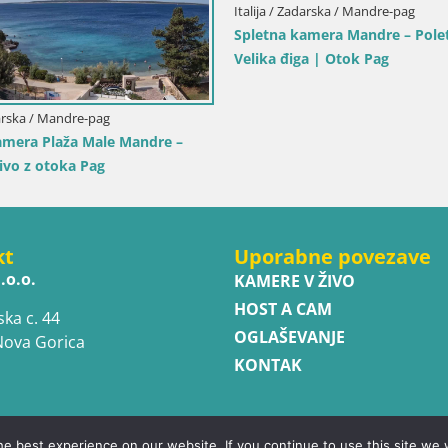
resa Gallura
 Levante – Pogled
Italija / Sardinija / Muravera
Spletna kamera Piscina Rei – Pogled v
živo iz Costa Rei, Muravera
kt
Uporabne povezave
.o.o.
KAMERE V ŽIVO
HOST A CAM
ska c. 44
OGLAŠEVANJE
Nova Gorica
KONTAK
e best experience on our website. If you continue to use this site we w