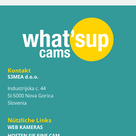
Kontakt
S3MEA d.o.o.
Industrijska c. 44
SI-5000 Nova Gorica
Slovenia
Nützliche Links
WEB KAMERAS
HOSTEN SIE EINE CAM