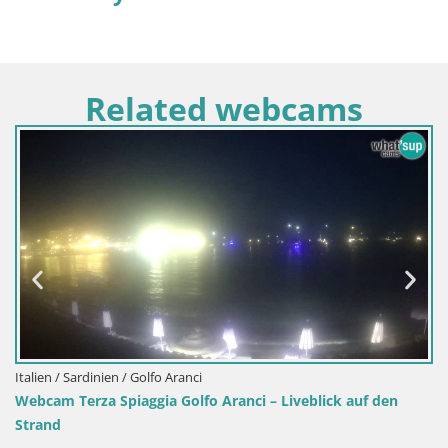
Related webcams
Italien / Sardinien / Sant'Anna Arresi
– Liveblick auf den
Webcam Porto Pino – Liveblick aus Sa