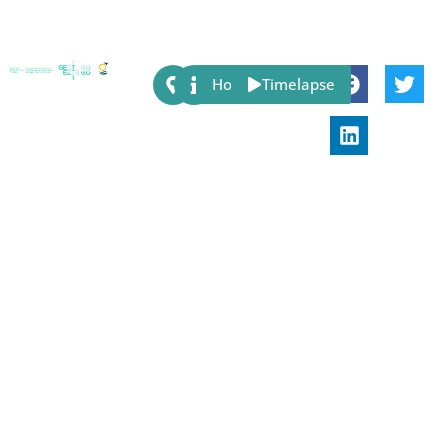
Share:
Host
Timelapse