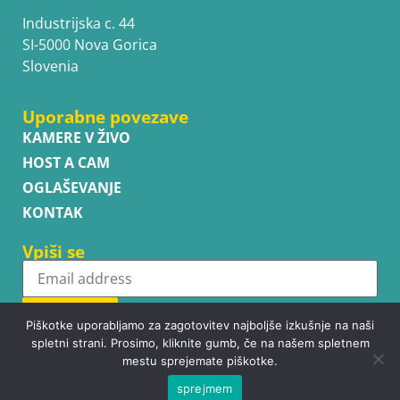
Industrijska c. 44
SI-5000 Nova Gorica
Slovenia
Uporabne povezave
KAMERE V ŽIVO
HOST A CAM
OGLAŠEVANJE
KONTAK
Vpiši se
Subscribe
Piškotke uporabljamo za zagotovitev najboljše izkušnje na naši
spletni strani. Prosimo, kliknite gumb, če na našem spletnem
mestu sprejemate piškotke.
sprejmem
Copyright © WhatsupCams 2016 - 2026. All right reserved.