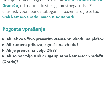
Odkrijte različne poglede v živo na
strani z kamerami v
Gradežu
, od marine do starega mestnega jedra. Za
družinski vodni park s tobogani in bazeni si oglejte tudi
web kamero Grado Beach & Aquapark
.
Pogosta vprašanja
Ali lahko v živo preverim vreme pri vhodu na plažo?
Ali kamera prikazuje gnečo na vhodu?
Ali je prenos na voljo 24/7?
Ali so na voljo tudi druge spletne kamere v Gradežu
(Grado)?