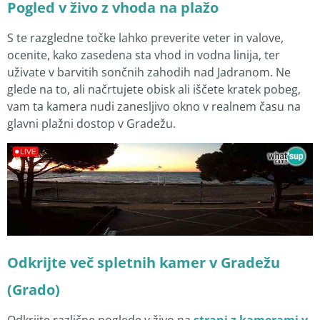
Pogled v živo z vhoda na plažo
S te razgledne točke lahko preverite veter in valove,
ocenite, kako zasedena sta vhod in vodna linija, ter
uživate v barvitih sončnih zahodih nad Jadranom. Ne
glede na to, ali načrtujete obisk ali iščete kratek pobeg,
vam ta kamera nudi zanesljivo okno v realnem času na
glavni plažni dostop v Gradežu.
Odkrijte več spletnih kamer v Gradežu
(Grado)