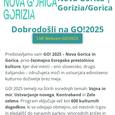
Gorizia/Gorica
Dobrodošli na GO!2025
LIVE Webcam GO!2025
Predstavljamo vam
GO! 2025 – Nova Gorica in
Gorica
, prvo
čezmejno Evropsko prestolnico
kulture
, kjer dve mesti – eno slovensko, drugo
italijansko – združujeta moči in ustvarjata edinstveno
kulturno doživetje brez meja.
GO! 2025 temelji na štirih osrednjih temah:
Vojna in
mir
,
Ustvarjanje novega
,
Kontraband
in
Zelo
zeleno
. Program vključuje več kot
600 kulturnih
dogodkov
, ki se odvijajo obmejno, od mestnih trgov
in gledališč do naravnih parkov, vinorodnih gričev in