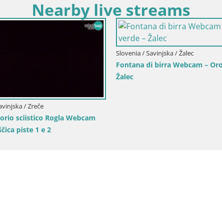
Nearby live streams
Slovenia / Savinjska / Žalec
Fontana di birra Webcam – Oro
Žalec
avinjska / Zreče
rio sciistico Rogla Webcam
čica piste 1 e 2