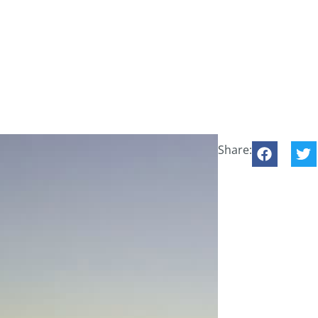
Share: