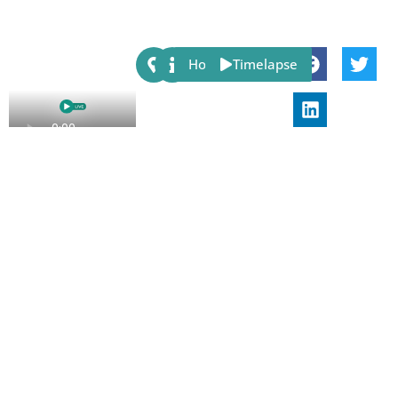
Share:
Host
Timelapse