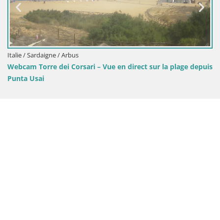
Italie / Sardaigne / Oristano
r la plage depuis
Plage Mari Ermi | Is Arutas – Oristano