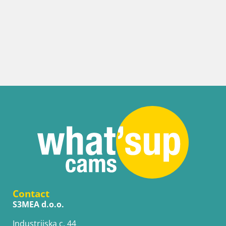
Contact
S3MEA d.o.o.
Industrijska c. 44