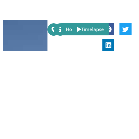
Share:
Host
Timelapse